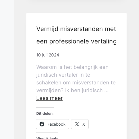
Vermijd misverstanden met
een professionele vertaling
10 juli 2024
Waarom is het belangrijk een
juridisch vertaler in te
schakelen om misverstanden te
vermijden? Ik ben juridisch …
Lees meer
Dit delen:
Facebook
X
Vind ik leuk: