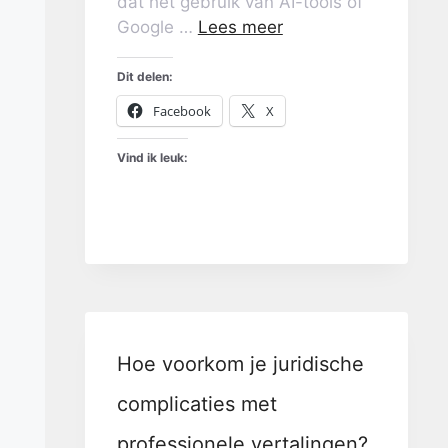
dat het gebruik van AI-tools of
Google …
Lees meer
Dit delen:
Facebook
X
Vind ik leuk:
Hoe voorkom je juridische
complicaties met
professionele vertalingen?