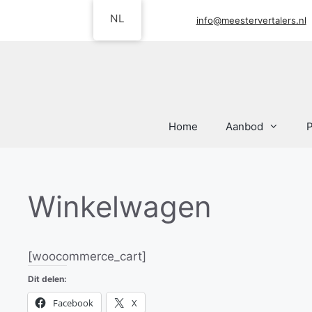
Ga
NL
info@meestervertalers.nl
naar
de
inhoud
Home
Aanbod
P
Winkelwagen
[woocommerce_cart]
Dit delen:
Facebook
X