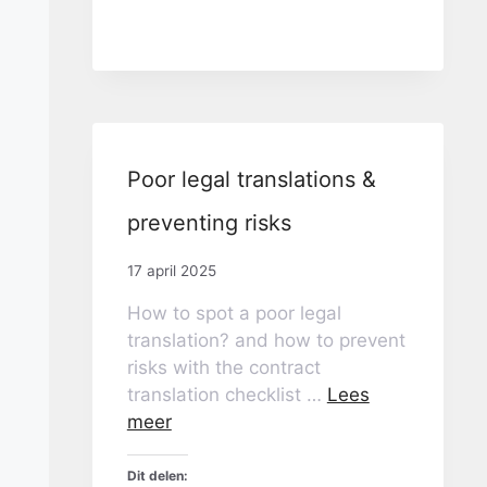
Poor legal translations &
preventing risks
17 april 2025
How to spot a poor legal
translation? and how to prevent
risks with the contract
translation checklist …
Lees
meer
Dit delen: