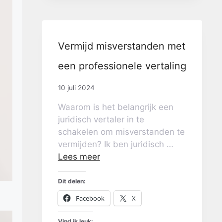
Vermijd misverstanden met
een professionele vertaling
10 juli 2024
Waarom is het belangrijk een
juridisch vertaler in te
schakelen om misverstanden te
vermijden? Ik ben juridisch …
Lees meer
Dit delen:
Facebook
X
Vind ik leuk: