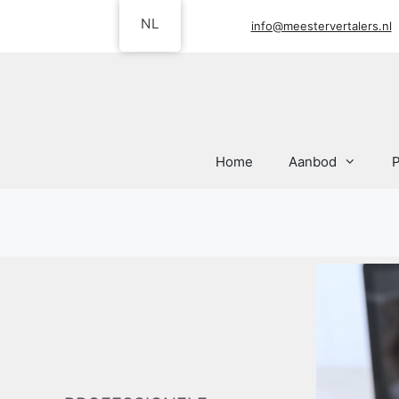
Ga
NL
info@meestervertalers.nl
naar
de
inhoud
Home
Aanbod
P