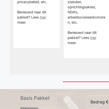
privacybeleid, etc.
statuten,
oprichtingsaktes,
Benieuwd naar dit
NDA’s,
pakket? Lees
hier
arbeidsovereenkomste
meer.
n, etc.
Benieuwd naar dit
pakket? Lees
hier
meer.
Basis Pakket
Bedrag
€
Inbegrepen: