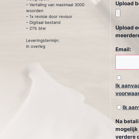
Upload b
– Vertaling van maximaal 3000
woorden
– 1x revisie door revisor
– Digitaal bestand
Upload e
– 21% btw
meerder
Leveringstermijn:
In overleg
Email:
Ik aanva
voorwaa
Ik aan
Na betali
mogelijk
verdere 