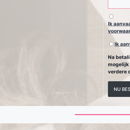
Ik aanva
voorwaa
Ik aan
Na betali
mogelijk
verdere 
NU BE