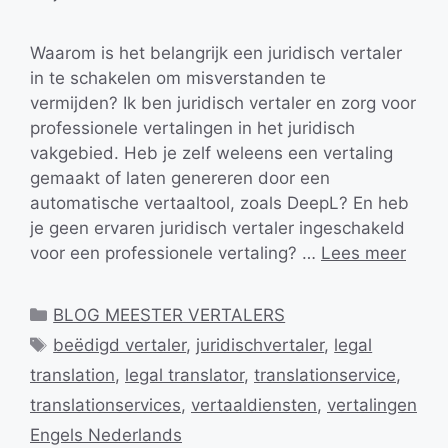
Waarom is het belangrijk een juridisch vertaler
in te schakelen om misverstanden te
vermijden? Ik ben juridisch vertaler en zorg voor
professionele vertalingen in het juridisch
vakgebied. Heb je zelf weleens een vertaling
gemaakt of laten genereren door een
automatische vertaaltool, zoals DeepL? En heb
je geen ervaren juridisch vertaler ingeschakeld
voor een professionele vertaling? …
Lees meer
Categorieën
BLOG MEESTER VERTALERS
Tags
beëdigd vertaler
,
juridischvertaler
,
legal
translation
,
legal translator
,
translationservice
,
translationservices
,
vertaaldiensten
,
vertalingen
Engels Nederlands