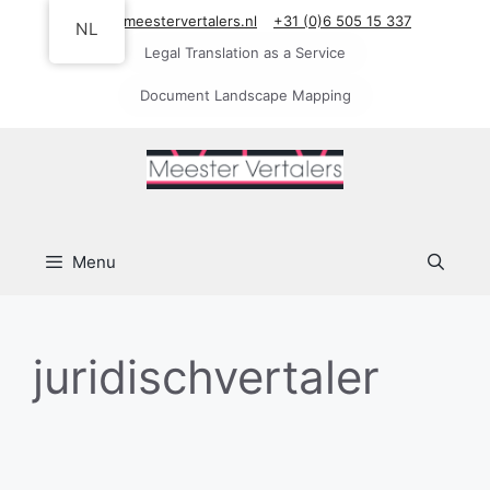
Ga
info@meestervertalers.nl
+31 (0)6 505 15 337
NL
naar
Legal Translation as a Service
de
inhoud
Document Landscape Mapping
Menu
juridischvertaler