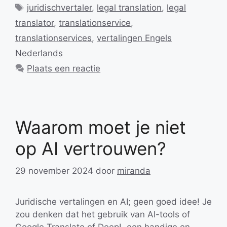
Tags
juridischvertaler
,
legal translation
,
legal
translator
,
translationservice
,
translationservices
,
vertalingen Engels
Nederlands
Plaats een reactie
Waarom moet je niet
op AI vertrouwen?
29 november 2024
door
miranda
Juridische vertalingen en AI; geen goed idee! Je
zou denken dat het gebruik van AI-tools of