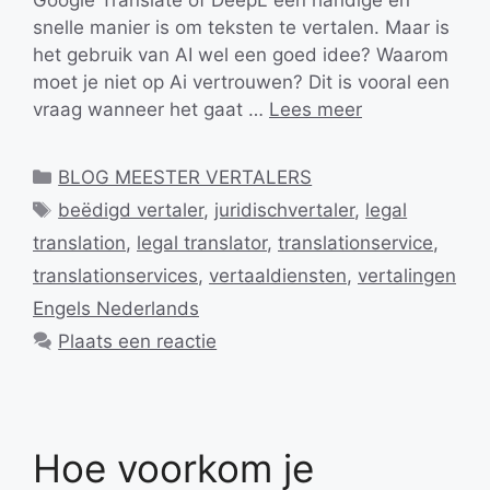
Google Translate of DeepL een handige en
snelle manier is om teksten te vertalen. Maar is
het gebruik van AI wel een goed idee? Waarom
moet je niet op Ai vertrouwen? Dit is vooral een
vraag wanneer het gaat …
Lees meer
Categorieën
BLOG MEESTER VERTALERS
Tags
beëdigd vertaler
,
juridischvertaler
,
legal
translation
,
legal translator
,
translationservice
,
translationservices
,
vertaaldiensten
,
vertalingen
Engels Nederlands
Plaats een reactie
Hoe voorkom je