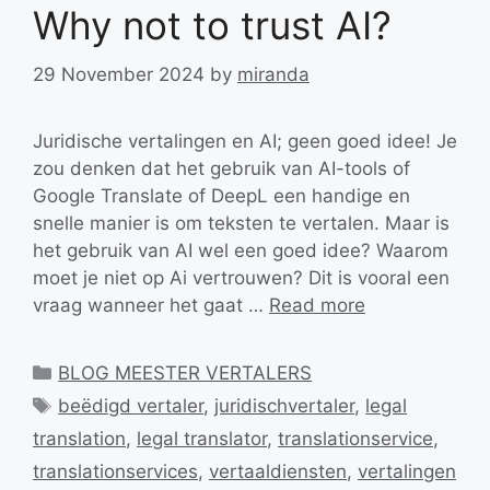
Why not to trust AI?
29 November 2024
by
miranda
Juridische vertalingen en AI; geen goed idee! Je
zou denken dat het gebruik van AI-tools of
Google Translate of DeepL een handige en
snelle manier is om teksten te vertalen. Maar is
het gebruik van AI wel een goed idee? Waarom
moet je niet op Ai vertrouwen? Dit is vooral een
vraag wanneer het gaat …
Read more
Categories
BLOG MEESTER VERTALERS
Tags
beëdigd vertaler
,
juridischvertaler
,
legal
translation
,
legal translator
,
translationservice
,
translationservices
,
vertaaldiensten
,
vertalingen