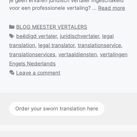
je geen ervaren juridisch vertaler ingeschakeld
voor een professionele vertaling? …
Read more
Categories
BLOG MEESTER VERTALERS
Tags
beëdigd vertaler
,
juridischvertaler
,
legal
translation
,
legal translator
,
translationservice
,
translationservices
,
vertaaldiensten
,
vertalingen
Engels Nederlands
Leave a comment
Order your sworn translation here